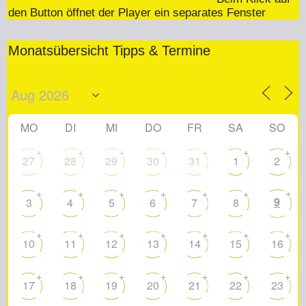
den Button öffnet der Player ein separates Fenster
Monatsübersicht Tipps & Termine
MO
DI
MI
DO
FR
SA
SO
+
+
+
+
+
+
+
27
28
29
30
31
1
2
+
+
+
+
+
+
+
9
3
4
5
6
7
8
+
+
+
+
+
+
+
10
11
12
13
14
15
16
+
+
+
+
+
+
+
17
18
19
20
21
22
23