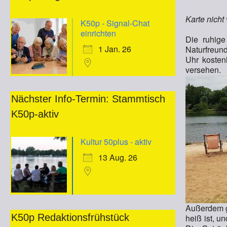
Karte nicht
K50p - Signal-Chat
einrichten
Die ruhige
1 Jan. 26
Naturfreun
Uhr kosten
versehen.
Nächster Info-Termin: Stammtisch
K50p-aktiv
Kultur 50plus - aktiv
13 Aug. 26
Außerdem gi
K50p Redaktionsfrühstück
heiß ist, u