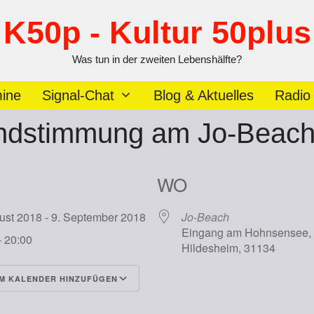
K50p - Kultur 50plus
Was tun in der zweiten Lebenshälfte?
ine
Signal-Chat
Blog & Aktuelles
Radio
ndstimmung am Jo-Beac
WO
gust 2018 - 9. September 2018
Jo-Beach
Eingang am Hohnsensee,
- 20:00
Hildesheim, 31134
M KALENDER HINZUFÜGEN
runterladen
Google Kalender