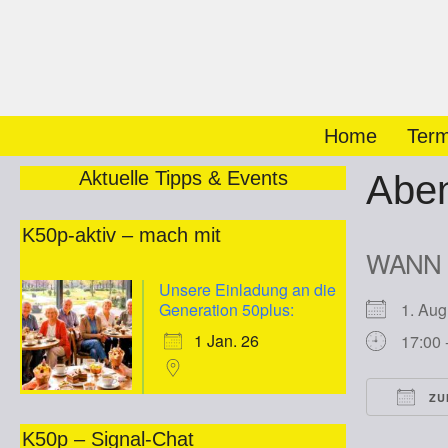
Zum
Inhalt
springen
Home
Term
Aktuelle Tipps & Events
Abe
K50p-aktiv – mach mit
WANN
Unsere Einladung an die
Generation 50plus:
1. Au
1 Jan. 26
17:00 
ZU
ICS he
K50p – Signal-Chat