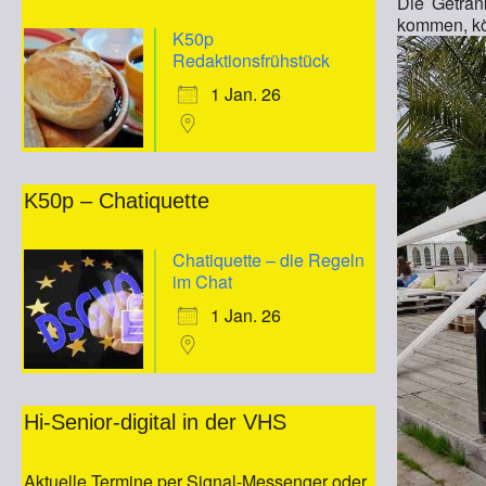
Die Geträn
kommen, kö
K50p
Redaktionsfrühstück
1 Jan. 26
K50p – Chatiquette
Chatiquette – die Regeln
im Chat
1 Jan. 26
Hi-Senior-digital in der VHS
Aktuelle Termine per Signal-Messenger oder