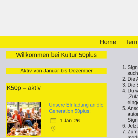
Zum
Inhalt
springen
Home
Term
Willkommen bei Kultur 50plus
Sign
Aktiv von Januar bis Dezember
such
Die 
Die 
K50p – aktiv
Du w
„Zul
eing
Unsere Einladung an die
Ansc
Generation 50plus:
auto
1 Jan. 26
Sign
Jetz
Zum 
merk