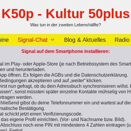
K50p - Kultur 50plus
Was tun in der zweiten Lebenshälfte?
ine
Signal-Chat
Blog & Aktuelles
Radio
Signal auf dem Smartphone installieren:
al im Play- oder Apple-Store (je nach Betriebssystem des Smar
en und herunterladen.
App öffnen. Es folgen die AGBs und die Datenschutzerklärung.
Bedingungen akzeptieren und auf „weiter“ klicken.
irst nun gefragt, ob du dein Adressbuch synchronisieren willst. 
assen“, sonst müssten später einzelne Kontakte mühselig von 
etragen werden.
hließend gibst du deine Telefonnummer ein und wartest auf die
matische Bestätigung.
al schickt jetzt einen Verifizierungscode.
t das eigene Profil einrichten. (Vor- und Nachname bzw. Bild).
Abschluss noch eine PIN mit mindestens 4 Zahlen eintragen (
en). Fertig!