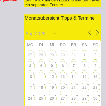
Beim Klick auf den Button öffnet der Player
ein separates Fenster
Monatsübersicht Tipps & Termine
MO
DI
MI
DO
FR
SA
SO
+
+
+
+
+
+
+
27
28
29
30
31
1
2
+
+
+
+
+
+
+
5
3
4
6
7
8
9
+
+
+
+
+
+
+
10
11
12
13
14
15
16
+
+
+
+
+
+
+
17
18
19
20
21
22
23
+
+
+
+
+
+
+
24
25
26
27
28
29
30
+
+
+
+
+
+
+