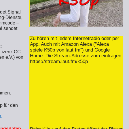
det Signal
ng-Dienste,
ammcode –
al sendet
Zu hören mit jedem Internetradio oder per
App. Auch mit Amazon Alexa ("Alexa
:
spiele K50p von laut fm") und Google
-Lizenz CC
Home. Die Stream-Adresse zum eintragen:
n e.V.) von
https://stream.laut.fm/k50p
ommen.
p für den
d
n.
gangsdaten