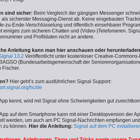
n sind sicher:
Beim Vergleich der gängigen Messenger schnei
 als sicherster Messaging-Dienst ab. Keine eingebauten Tracki
de-zu-Ende-Verschlüsselung und öffentlich einsehbarer Progr
et einiges zum sicheren Chatten und (Video-)Telefonieren. Sign
onnummer und Profildaten nicht an andere.
che Anleitung kann man hier anschauen oder herunterladen
Signal 13.2
Veröffentlicht unter kostenloser Creative-Commons
 BAGSO (Bundesarbeitsgemeinschaft der Seniorenorganisatione
 Fischer.
en?
Hier geht’s zum ausführlichen Signal Support:
ort.signal.org/hc/de
pp kennt, wird mit Signal ohne Schwierigkeiten gut zurechtk
-App auf dem Smartphone kann mit einer Desktopversion der Ap
lt werden, um auch am PC Signal-Nachrichten empfangen un
n zu können.
Hier die Anleitung:
Signal auf dem PC installiere
mationen, Anleitungen, Tipps und Tricks sowie unsere Zu