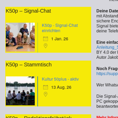
K50p – Signal-Chat
Deine Date
mit Abstand
sichere En
K50p - Signal-Chat
Signal biet
einrichten
deine Telef
1 Jan. 26
Eine einfa
Anleitung_
BY 4.0 der
Autor Jakob
K50p – Stammtisch
Noch Frag
https://supp
Kultur 50plus - aktiv
Wer WhatsA
13 Aug. 26
Die Signal
PC gekoppe
beantworte
Mehr Infor