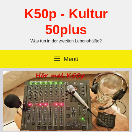
Zum
Inhalt
K50p - Kultur
springen
50plus
Was tun in der zweiten Lebenshälfte?
Menü