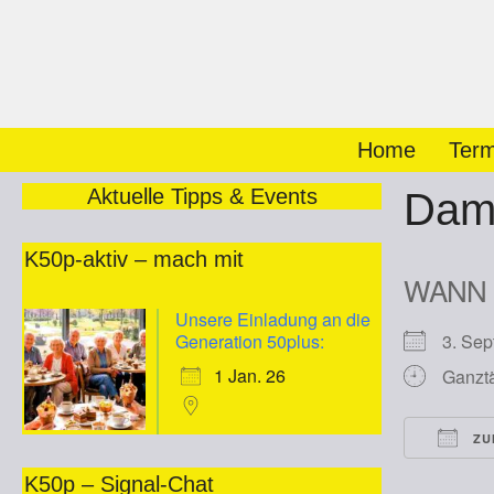
Zum
Inhalt
springen
Home
Term
Aktuelle Tipps & Events
Dam
K50p-aktiv – mach mit
WANN
Unsere Einladung an die
Generation 50plus:
3. Se
1 Jan. 26
Ganzt
ZU
ICS he
K50p – Signal-Chat