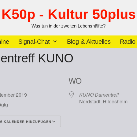
K50p - Kultur 50plus
Was tun in der zweiten Lebenshälfte?
ine
Signal-Chat
Blog & Aktuelles
Radio
entreff KUNO
WO
ptember 2019
KUNO Damentreff
Nordstadt, Hildesheim
ägig
M KALENDER HINZUFÜGEN
runterladen
Google Kalender