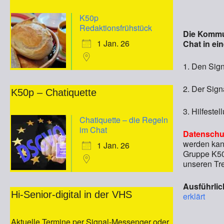
ICS he
K50p
Redaktionsfrühstück
Die Kommun
1 Jan. 26
Chat in ei
1. Den Sign
2. Der Sign
K50p – Chatiquette
3. Hilfestel
Chatiquette – die Regeln
im Chat
Datenschu
werden kann
1 Jan. 26
Gruppe K50p
unseren Tr
Ausführlic
Hi-Senior-digital in der VHS
erklärt
Aktuelle Termine per Signal-Messenger oder