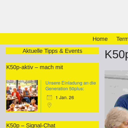
Zum
Inhalt
springen
Home
Term
Aktuelle Tipps & Events
K50p
K50p-aktiv – mach mit
Unsere Einladung an die
Generation 50plus:
1 Jan. 26
K50p – Signal-Chat