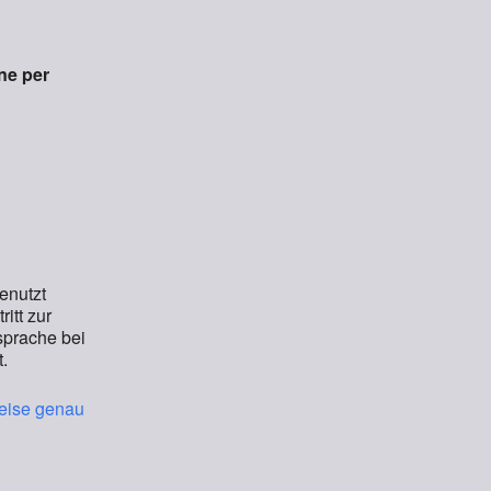
iCalendar
Office 365
ne per
enutzt
itt zur
sprache bei
.
weise genau