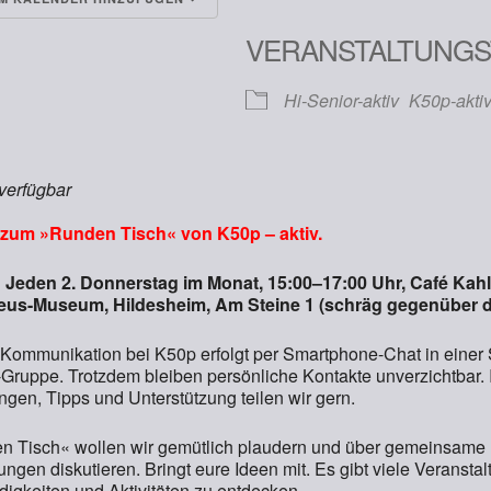
runterladen
Google Kalender
VERANSTALTUNGS
Hi-Senior-aktiv
K50p-akti
 verfügbar
zum »Runden Tisch« von K50p – aktiv.
: Jeden 2. Donnerstag im Monat, 15:00–17:00 Uhr, Café Kah
eus-Museum, Hildesheim, Am Steine 1 (schräg gegenüber d
 Kommunikation bei K50p erfolgt per Smartphone-Chat in einer 
ruppe. Trotzdem bleiben persönliche Kontakte unverzichtbar. 
ngen, Tipps und Unterstützung teilen wir gern.
 Tisch« wollen wir gemütlich plaudern und über gemeinsame
gen diskutieren. Bringt eure Ideen mit. Es gibt viele Veranstal
igkeiten und Aktivitäten zu entdecken.