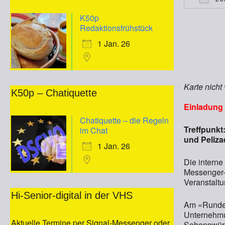
ICS he
K50p
Redaktionsfrühstück
1 Jan. 26
Karte nicht
K50p – Chatiquette
Einladung 
Chatiquette – die Regeln
Treffpunkt
im Chat
und Peliza
1 Jan. 26
Die interne
Messenger-G
Veranstaltu
Hi-Senior-digital in der VHS
Am »Runden
Unternehmun
Aktuelle Termine per Signal-Messenger oder
Sehenswürd