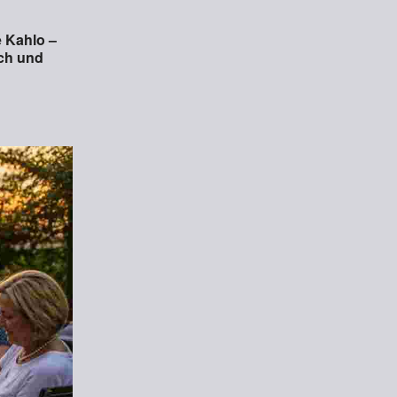
 Kahlo –
ich und