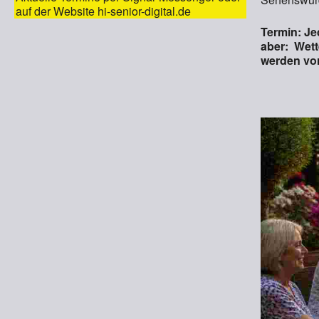
auf der Website hi-senior-digital.de
Termin: Je
aber: Wett
werden vor