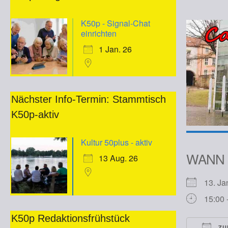
K50p - Signal-Chat
einrichten
1 Jan. 26
Nächster Info-Termin: Stammtisch
K50p-aktiv
Kultur 50plus - aktiv
WANN
13 Aug. 26
13. J
15:00 
K50p Redaktionsfrühstück
ZU