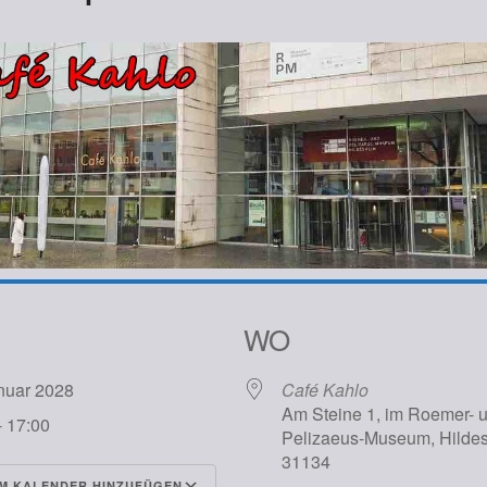
WO
anuar 2028
Café Kahlo
Am Steine 1, im Roemer- 
- 17:00
Pelizaeus-Museum, Hilde
31134
M KALENDER HINZUFÜGEN