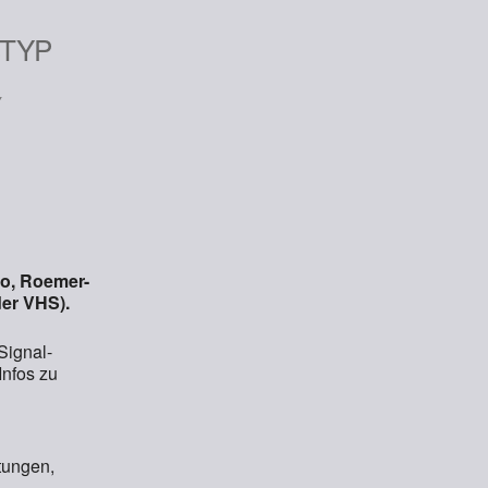
iCalendar
Office 365
TYP
v
lo, Roemer-
er VHS).
Signal-
Infos zu
tungen,