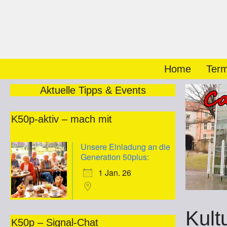
Zum
Inhalt
springen
Home
Term
Aktuelle Tipps & Events
K50p-aktiv – mach mit
Unsere Einladung an die
Generation 50plus:
1 Jan. 26
Kult
K50p – Signal-Chat