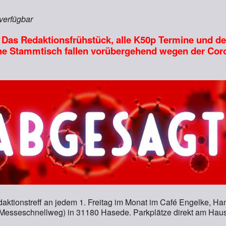
 verfügbar
Das Redaktionsfrühstück, alle K50p Termine und de
he Stammtisch fallen vorübergehend wegen der Cor
aktionstreff an jedem 1. Freitag im Monat im Café Engelke, H
(Messeschnellweg) in 31180 Hasede. Parkplätze direkt am Haus