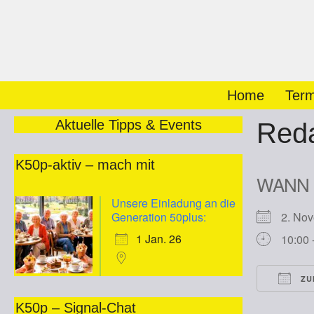
Zum
Inhalt
springen
Home
Term
Aktuelle Tipps & Events
Reda
K50p-aktiv – mach mit
WANN
Unsere Einladung an die
Generation 50plus:
2. No
1 Jan. 26
10:00 
ZU
ICS he
K50p – Signal-Chat