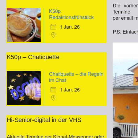
Die vorher
K50p
Termi
Redaktionsfrühstück
per email m
1 Jan. 26
P.S. Einfac
K50p – Chatiquette
Chatiquette – die Regeln
im Chat
1 Jan. 26
Hi-Senior-digital in der VHS
Aktuelle Termine per Signal-Messenger oder