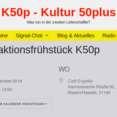
K50p - Kultur 50plus
Was tun in der zweiten Lebenshälfte?
ine
Signal-Chat
Blog & Aktuelles
Radio
ktionsfrühstück K50p
WO
vember 2018
Café Engelke
Hannoversche Straße 92,
- 12:00
Giesen/Hasede, 31180
M KALENDER HINZUFÜGEN
runterladen
Google Kalender