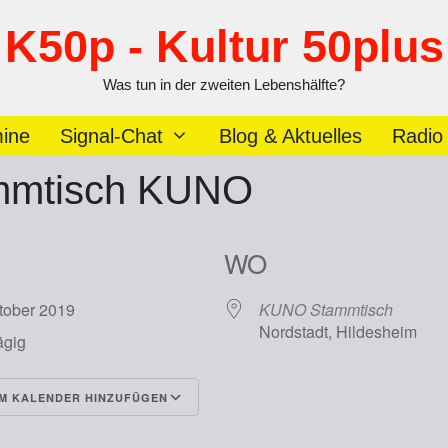
K50p - Kultur 50plus
Was tun in der zweiten Lebenshälfte?
ine
Signal-Chat
Blog & Aktuelles
Radio
mmtisch KUNO
WO
ktober 2019
KUNO Stammtisch
Nordstadt, Hildesheim
ägig
M KALENDER HINZUFÜGEN
runterladen
Google Kalender