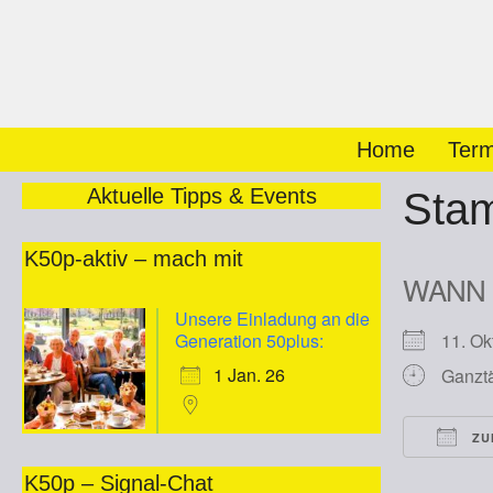
Zum
Inhalt
springen
Home
Term
Aktuelle Tipps & Events
Sta
K50p-aktiv – mach mit
WANN
Unsere Einladung an die
Generation 50plus:
11. O
1 Jan. 26
Ganzt
ZU
ICS he
K50p – Signal-Chat