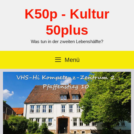
Zum
Inhalt
K50p - Kultur
springen
50plus
Was tun in der zweiten Lebenshälfte?
Menü