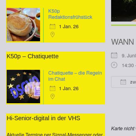
K50p
Redaktionsfrühstück
1 Jan. 26
WANN
9. Ju
K50p – Chatiquette
14:30 
Chatiquette – die Regeln
im Chat
ZU
1 Jan. 26
ICS he
Hi-Senior-digital in der VHS
Karte nicht
Aktuelle Termine per Signal-Messenger oder