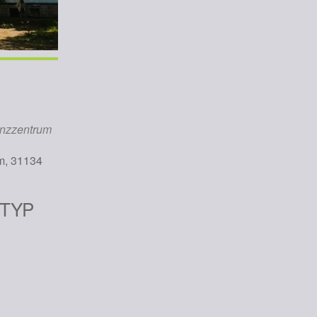
nzzentrum
im, 31134
TYP
iCalendar
Office 365