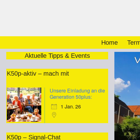
Zum
Inhalt
springen
Home
Term
Aktuelle Tipps & Events
K50p-aktiv – mach mit
Unsere Einladung an die
Generation 50plus:
1 Jan. 26
K50p – Signal-Chat