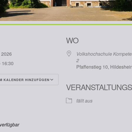
WO
ni 2026
Volkshochschule Kompete
2
- 16:30
Pfaffenstieg 10, Hildeshe
M KALENDER HINZUFÜGEN
VERANSTALTUNGS
runterladen
Google Kalender
fällt aus
 verfügbar