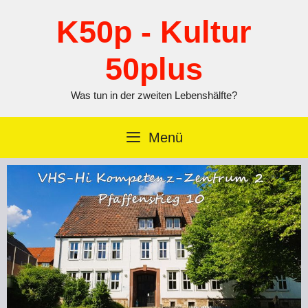
Zum
Inhalt
K50p - Kultur
springen
50plus
Was tun in der zweiten Lebenshälfte?
Menü