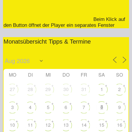
Beim Klick auf
den Button öffnet der Player ein separates Fenster
Monatsübersicht Tipps & Termine
MO
DI
MI
DO
FR
SA
SO
+
+
+
+
+
+
+
27
28
29
30
31
1
2
+
+
+
+
+
+
+
8
3
4
5
6
7
9
+
+
+
+
+
+
+
10
11
12
13
14
15
16