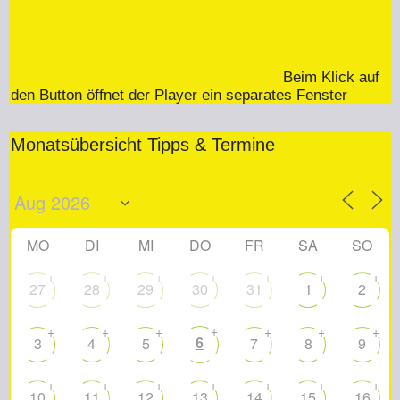
Beim Klick auf
den Button öffnet der Player ein separates Fenster
Monatsübersicht Tipps & Termine
MO
DI
MI
DO
FR
SA
SO
+
+
+
+
+
+
+
27
28
29
30
31
1
2
+
+
+
+
+
+
+
6
3
4
5
7
8
9
+
+
+
+
+
+
+
10
11
12
13
14
15
16