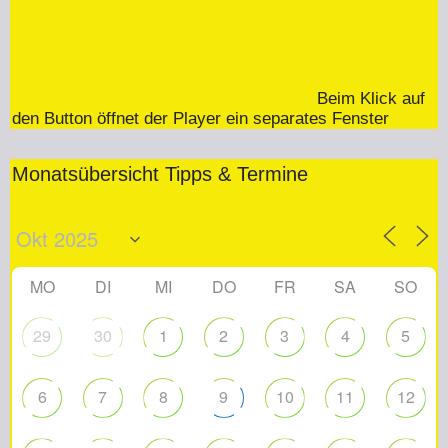
Beim Klick auf
den Button öffnet der Player ein separates Fenster
Monatsübersicht Tipps & Termine
MO
DI
MI
DO
FR
SA
SO
29
30
1
2
3
4
5
6
7
8
9
10
11
12