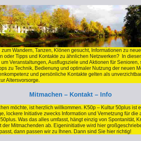
 zum Wandern, Tanzen, Klönen gesucht, Informationen zu neu
 oder Tipps und Kontakte zu ähnlichen Netzwerken? In diese
r um Veranstaltungen, Ausflugsziele und Aktionen für Senioren,
pps zu Technik, Bedienung und optimaler Nutzung der neuen M
nkompetenz und persönliche Kontakte gelten als unverzichtba
ur Altersvorsorge.
Mitmachen – Kontakt – Info
en möchte, ist herzlich willkommen. K50p – Kultur 50plus ist 
, lockere Initiative zwecks Information und Vernetzung für die 
50plus. Was das alles umfasst, hängt einzig von Spontanität, Kre
ät der Mitmachenden ab. Eigeninitiative wird hier großgeschrie
 passt, dann passen wir zu Ihnen. Dann sind Sie hier richtig!