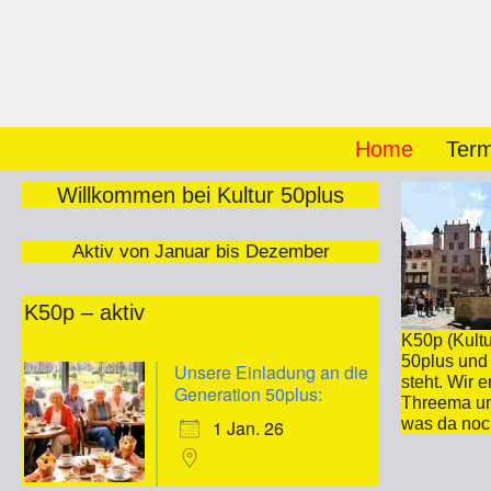
Zum
Inhalt
springen
Home
Term
Willkommen bei Kultur 50plus
Aktiv von Januar bis Dezember
K50p – aktiv
K50p (Kultu
50plus und 
Unsere Einladung an die
steht. Wir 
Generation 50plus:
Threema un
was da noc
1 Jan. 26