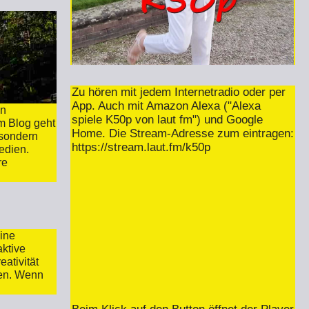
Zu hören mit jedem Internetradio oder per
App. Auch mit Amazon Alexa ("Alexa
en
spiele K50p von laut fm") und Google
m Blog geht
Home. Die Stream-Adresse zum eintragen:
 sondern
https://stream.laut.fm/k50p
edien.
re
eine
aktive
ativität
ben. Wenn