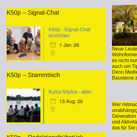
K50p – Signal-Chat
K50p - Signal-Chat
einrichten
1 Jan. 26
Neue Leute
Wohnformen
es nicht nu
auch um Ti
Denn Medie
K50p – Stammtisch
Bausteine z
Kultur 50plus - aktiv
13 Aug. 26
Wer mitmach
unabhängige
Generation 
und Aktivit
das für Sie