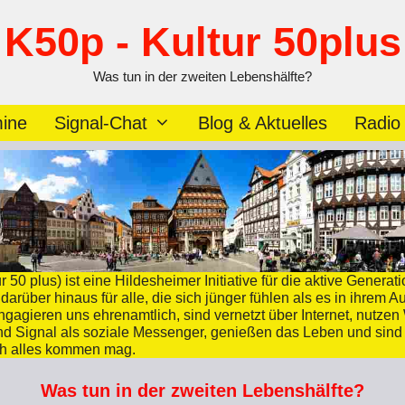
K50p - Kultur 50plus
Was tun in der zweiten Lebenshälfte?
ine
Signal-Chat
Blog & Aktuelles
Radio
r 50 plus) ist eine Hildesheimer Initiative für die aktive Generat
darüber hinaus für alle, die sich jünger fühlen als es in ihrem 
engagieren uns ehrenamtlich, sind vernetzt über Internet, nutze
d Signal als soziale Messenger, genießen das Leben und sind
h alles kommen mag.
Was tun in der zweiten Lebenshälfte?