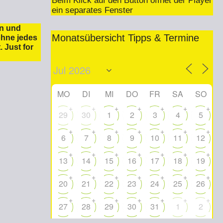
Beim Klick auf den Button öffnet der Player
ein separates Fenster
en und
Monatsübersicht Tipps & Termine
ohne jedes
 Just for
MO
DI
MI
DO
FR
SA
SO
+
+
+
+
+
+
+
29
30
1
2
3
4
5
+
+
+
+
+
+
+
6
7
8
9
10
11
12
+
+
+
+
+
+
+
13
14
15
16
17
18
19
+
+
+
+
+
+
+
20
21
22
23
24
25
26
+
+
+
+
+
+
+
27
28
29
30
31
1
2