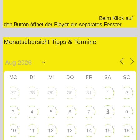
Beim Klick auf
den Button öffnet der Player ein separates Fenster
Monatsübersicht Tipps & Termine
MO
DI
MI
DO
FR
SA
SO
+
+
+
+
+
+
+
27
28
29
30
31
1
2
+
+
+
+
+
+
+
8
3
4
5
6
7
9
+
+
+
+
+
+
+
10
11
12
13
14
15
16