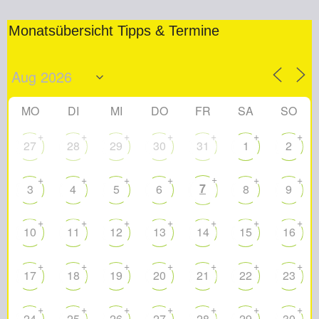
Monatsübersicht Tipps & Termine
MO
DI
MI
DO
FR
SA
SO
+
+
+
+
+
+
+
27
28
29
30
31
1
2
+
+
+
+
+
+
+
7
3
4
5
6
8
9
+
+
+
+
+
+
+
10
11
12
13
14
15
16
+
+
+
+
+
+
+
17
18
19
20
21
22
23
+
+
+
+
+
+
+
24
25
26
27
28
29
30