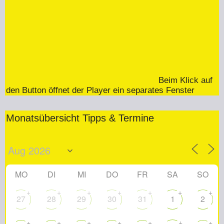
Beim Klick auf
den Button öffnet der Player ein separates Fenster
Monatsübersicht Tipps & Termine
MO
DI
MI
DO
FR
SA
SO
+
+
+
+
+
+
+
27
28
29
30
31
1
2
+
+
+
+
+
+
+