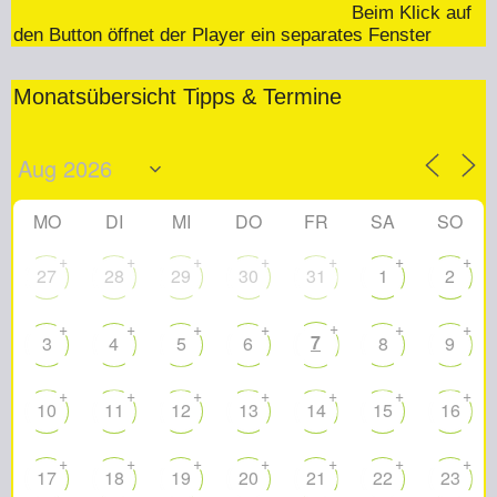
Beim Klick auf
den Button öffnet der Player ein separates Fenster
Monatsübersicht Tipps & Termine
MO
DI
MI
DO
FR
SA
SO
+
+
+
+
+
+
+
27
28
29
30
31
1
2
+
+
+
+
+
+
+
7
3
4
5
6
8
9
+
+
+
+
+
+
+
10
11
12
13
14
15
16
+
+
+
+
+
+
+
17
18
19
20
21
22
23