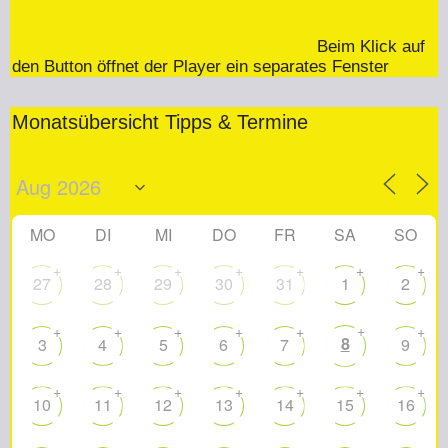
Beim Klick auf
den Button öffnet der Player ein separates Fenster
Monatsübersicht Tipps & Termine
MO
DI
MI
DO
FR
SA
SO
+
+
+
+
+
+
+
27
28
29
30
31
1
2
+
+
+
+
+
+
+
8
3
4
5
6
7
9
+
+
+
+
+
+
+
10
11
12
13
14
15
16