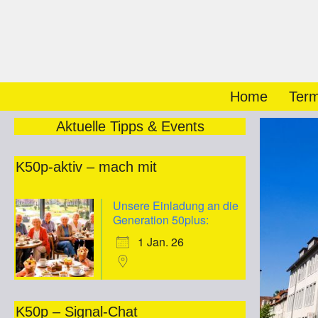
Zum
Inhalt
springen
Home
Term
Aktuelle Tipps & Events
K50p-aktiv – mach mit
Unsere Einladung an die
Generation 50plus:
1 Jan. 26
K50p – Signal-Chat