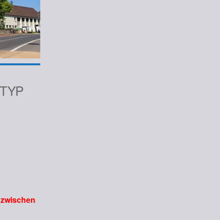
TYP
iCalendar
Office 365
 zwischen