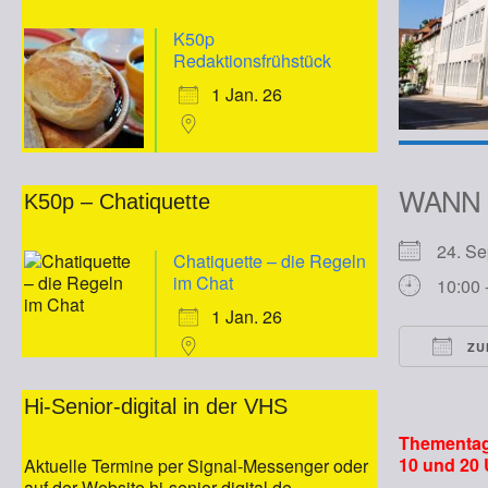
K50p
Redaktionsfrühstück
1 Jan. 26
WANN
K50p – Chatiquette
24. S
Chatiquette – die Regeln
im Chat
10:00 
1 Jan. 26
ZU
ICS he
Hi-Senior-digital in der VHS
Thementag 
10 und 20 
Aktuelle Termine per Signal-Messenger oder
auf der Website hi-senior-digital.de