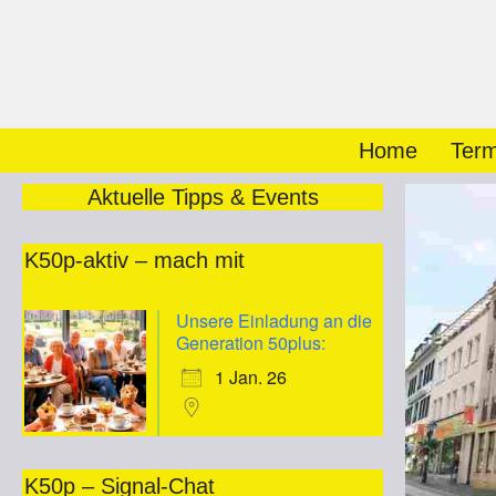
Zum
Inhalt
springen
Home
Term
Aktuelle Tipps & Events
K50p-aktiv – mach mit
Unsere Einladung an die
Generation 50plus:
1 Jan. 26
K50p – Signal-Chat