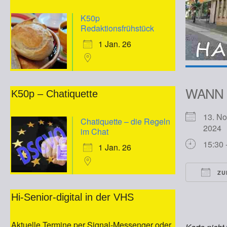
K50p
Redaktionsfrühstück
1 Jan. 26
WANN
K50p – Chatiquette
13. N
Chatiquette – die Regeln
202
im Chat
15:30 
1 Jan. 26
ZU
ICS he
Hi-Senior-digital in der VHS
Aktuelle Termine per Signal-Messenger oder