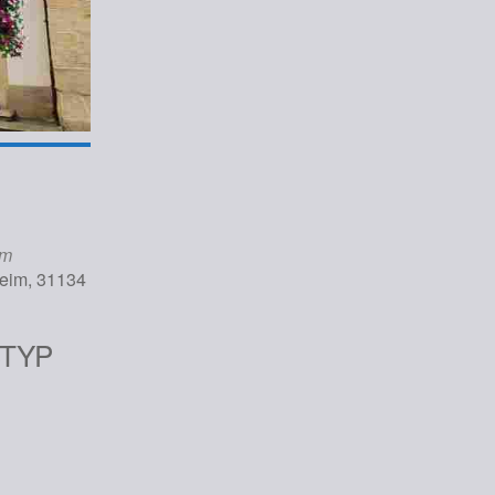
um
heim, 31134
TYP
iCalendar
Office 365