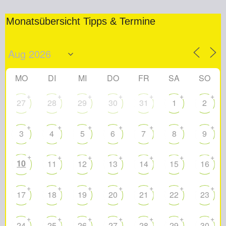
Monatsübersicht Tipps & Termine
MO
DI
MI
DO
FR
SA
SO
+
+
+
+
+
+
+
27
28
29
30
31
1
2
+
+
+
+
+
+
+
3
4
5
6
7
8
9
+
+
+
+
+
+
+
10
11
12
13
14
15
16
+
+
+
+
+
+
+
17
18
19
20
21
22
23
+
+
+
+
+
+
+
24
25
26
27
28
29
30