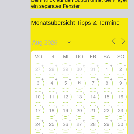
Beim Klick auf den Button öffnet der Player
ein separates Fenster
Monatsübersicht Tipps & Termine
MO
DI
MI
DO
FR
SA
SO
+
+
+
+
+
+
+
27
28
29
30
31
1
2
+
+
+
+
+
+
+
6
3
4
5
7
8
9
+
+
+
+
+
+
+
10
11
12
13
14
15
16
+
+
+
+
+
+
+
17
18
19
20
21
22
23
+
+
+
+
+
+
+
24
25
26
27
28
29
30
+
+
+
+
+
+
+