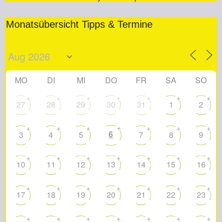
Monatsübersicht Tipps & Termine
MO
DI
MI
DO
FR
SA
SO
+
+
+
+
+
+
+
27
28
29
30
31
1
2
+
+
+
+
+
+
+
6
3
4
5
7
8
9
+
+
+
+
+
+
+
10
11
12
13
14
15
16
+
+
+
+
+
+
+
17
18
19
20
21
22
23
+
+
+
+
+
+
+