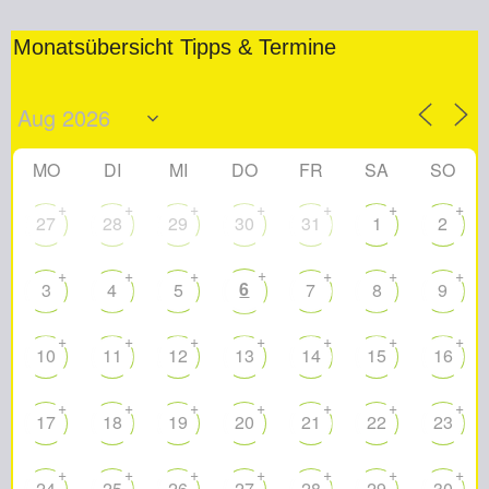
Monatsübersicht Tipps & Termine
MO
DI
MI
DO
FR
SA
SO
+
+
+
+
+
+
+
27
28
29
30
31
1
2
+
+
+
+
+
+
+
6
3
4
5
7
8
9
+
+
+
+
+
+
+
10
11
12
13
14
15
16
+
+
+
+
+
+
+
17
18
19
20
21
22
23
+
+
+
+
+
+
+
24
25
26
27
28
29
30