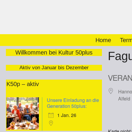
Zum
Inhalt
springen
Home
Term
Willkommen bei Kultur 50plus
Fagu
Aktiv von Januar bis Dezember
VERAN
K50p – aktiv
Hannov
Alfeld
Unsere Einladung an die
Generation 50plus:
1 Jan. 26
Karte nicht