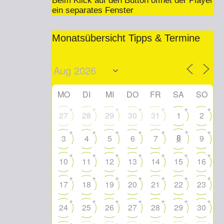
Beim Klick auf den Button öffnet der Player
ein separates Fenster
Monatsübersicht Tipps & Termine
MO
DI
MI
DO
FR
SA
SO
+
+
+
+
+
+
+
27
28
29
30
31
1
2
+
+
+
+
+
+
+
8
3
4
5
6
7
9
+
+
+
+
+
+
+
10
11
12
13
14
15
16
+
+
+
+
+
+
+
17
18
19
20
21
22
23
+
+
+
+
+
+
+
24
25
26
27
28
29
30
+
+
+
+
+
+
+