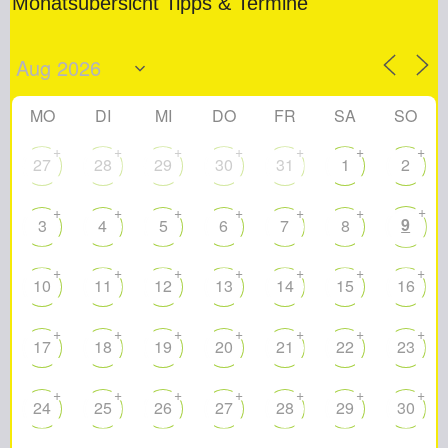
Monatsübersicht Tipps & Termine
MO
DI
MI
DO
FR
SA
SO
+
+
+
+
+
+
+
27
28
29
30
31
1
2
+
+
+
+
+
+
+
9
3
4
5
6
7
8
+
+
+
+
+
+
+
10
11
12
13
14
15
16
+
+
+
+
+
+
+
17
18
19
20
21
22
23
+
+
+
+
+
+
+
24
25
26
27
28
29
30