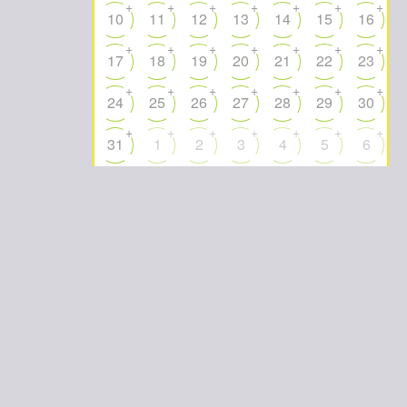
+
+
+
+
+
+
+
10
11
12
13
14
15
16
+
+
+
+
+
+
+
17
18
19
20
21
22
23
+
+
+
+
+
+
+
24
25
26
27
28
29
30
+
+
+
+
+
+
+
31
1
2
3
4
5
6