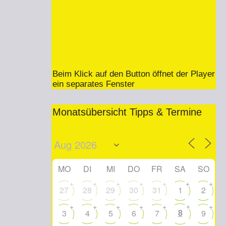
Beim Klick auf den Button öffnet der Player
ein separates Fenster
Monatsübersicht Tipps & Termine
MO
DI
MI
DO
FR
SA
SO
+
+
+
+
+
+
+
27
28
29
30
31
1
2
+
+
+
+
+
+
+
8
3
4
5
6
7
9