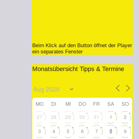
Beim Klick auf den Button öffnet der Player
ein separates Fenster
Monatsübersicht Tipps & Termine
MO
DI
MI
DO
FR
SA
SO
+
+
+
+
+
+
+
27
28
29
30
31
1
2
+
+
+
+
+
+
+
8
3
4
5
6
7
9