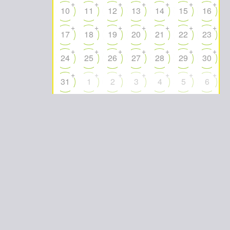
+
+
+
+
+
+
+
10
11
12
13
14
15
16
+
+
+
+
+
+
+
17
18
19
20
21
22
23
+
+
+
+
+
+
+
24
25
26
27
28
29
30
+
+
+
+
+
+
+
31
1
2
3
4
5
6