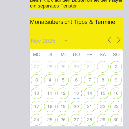
Beim Klick auf den Button öffnet der Player
ein separates Fenster
Monatsübersicht Tipps & Termine
MO
DI
MI
DO
FR
SA
SO
27
28
29
30
31
1
2
3
4
5
6
7
8
9
10
11
12
13
14
15
16
17
18
19
20
21
22
23
24
25
26
27
28
29
30