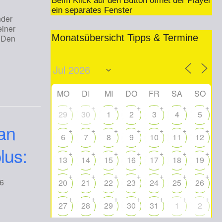
Beim Klick auf den Button öffnet der Player
ein separates Fenster
nder
einer
Monatsübersicht Tipps & Termine
. Den
MO
DI
MI
DO
FR
SA
SO
+
+
+
+
+
+
+
29
30
1
2
3
4
5
an
+
+
+
+
+
+
+
6
7
8
9
10
11
12
lus:
+
+
+
+
+
+
+
13
14
15
16
17
18
19
+
+
+
+
+
+
+
2026
20
21
22
23
24
25
26
+
+
+
+
+
+
+
27
28
29
30
31
1
2