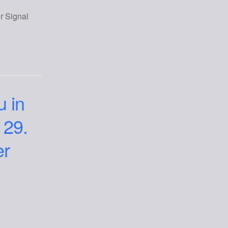
r Signal
 in
 29.
er