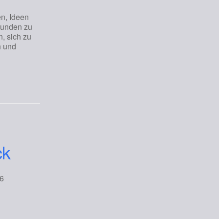
n, Ideen
tunden zu
n, sich zu
n und
ck
2026