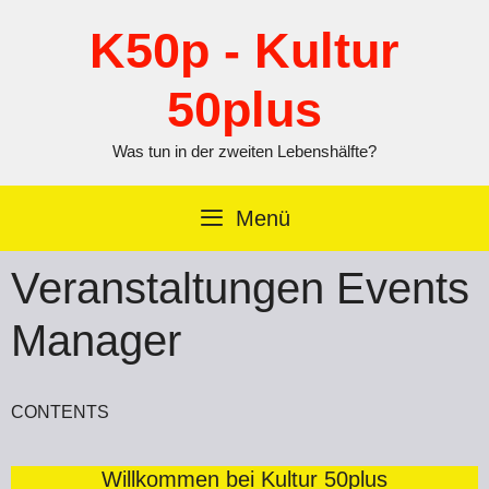
Zum
Inhalt
K50p - Kultur
springen
50plus
Was tun in der zweiten Lebenshälfte?
Menü
Veranstaltungen Events
Manager
CONTENTS
Willkommen bei Kultur 50plus