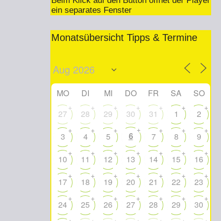
Beim Klick auf den Button öffnet der Player
ein separates Fenster
Monatsübersicht Tipps & Termine
MO
DI
MI
DO
FR
SA
SO
+
+
+
+
+
+
+
27
28
29
30
31
1
2
+
+
+
+
+
+
+
6
3
4
5
7
8
9
+
+
+
+
+
+
+
10
11
12
13
14
15
16
+
+
+
+
+
+
+
17
18
19
20
21
22
23
+
+
+
+
+
+
+
24
25
26
27
28
29
30
+
+
+
+
+
+
+