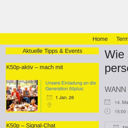
Zum
Inhalt
springen
Home
Term
Aktuelle Tipps & Events
Wie 
pers
K50p-aktiv – mach mit
Unsere Einladung an die
WANN
Generation 50plus:
1 Jan. 26
14. M
15:00 
K50p – Signal-Chat
ZU