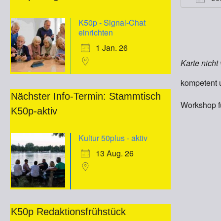
ICS he
K50p - Signal-Chat
einrichten
1 Jan. 26
Karte nicht
kompetent 
Nächster Info-Termin: Stammtisch
Workshop f
K50p-aktiv
Kultur 50plus - aktiv
13 Aug. 26
K50p Redaktionsfrühstück