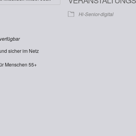
runterladen
Google Kalender
Hi-Senior-digital
 verfügbar
und sicher im Netz
ür Menschen 55+