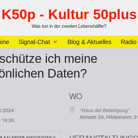
K50p - Kultur 50plus
Was tun in der zweiten Lebenshälfte?
ine
Signal-Chat
Blog & Aktuelles
Radio
schütze ich meine
önlichen Daten?
WO
ai 2024
"Haus der Beteiligung"
Almsstr. 24, Hildesheim, 
- 16:30
VERANSTALTUNGS
M KALENDER HINZUFÜGEN