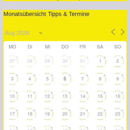
Monatsübersicht Tipps & Termine
MO
DI
MI
DO
FR
SA
SO
+
+
+
+
+
+
+
27
28
29
30
31
1
2
+
+
+
+
+
+
+
6
3
4
5
7
8
9
+
+
+
+
+
+
+
10
11
12
13
14
15
16
+
+
+
+
+
+
+
17
18
19
20
21
22
23
+
+
+
+
+
+
+