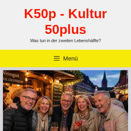
Zum
Inhalt
K50p - Kultur
springen
50plus
Was tun in der zweiten Lebenshälfte?
Menü