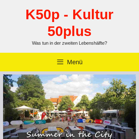
Zum
Inhalt
K50p - Kultur
springen
50plus
Was tun in der zweiten Lebenshälfte?
Menü