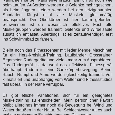
Radfahren ist der Kalorienverbrauch ähnlich so hoch wie
beim Laufen. Außerdem werden die Gelenke mehr geschont
als beim Joggen. Leider werden bei den letztgenannten
Sportarten längst nicht alle Muskeln gleichmäßig
beansprucht. Der Oberkörper ist hier kaum gefordert.
Schwimmen ist da wesentlich effektiver. Fast alle
Muskelgruppen werden trainiert, Gelenke und Wirbelsäule
zusätzlich entlastet. Allerdings ist es zeitaufwendiger, erst
ins Schwimmbad zu fahren.
Bleibt noch das Fitnesscenter mit jeder Menge Maschinen
für ein Herz-Kreislauf-Training. Laufbänder, Crosstrainer,
Ergometer, Rudergeräte und vieles mehr zum Ausprobieren.
Das Rudergerät ist da wohl das effektivste Fitnessgerät
überhaupt. Rudern ist eine Ganzkörperbewegung. Beine,
Bauch, Rumpf und Arme werden gleichzeitig trainiert. Voll
klimatisiert und unabhängig vom Wetter sind Fitnessstudios
fast überall in der Nähe verfügbar.
Es gibt etliche Variationen, sich für ein geeignetes
Muskeltraining zu entscheiden. Mein persönlicher Favorit
bleibt allerdings immer noch die Bewegung bei Wind und
Wetter draußen in der Natur. Bei Schlechtwetter tut es auch
mal ein preiswerter Bauchtrainer vom Discounter.