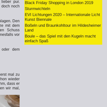
lieber pur.
Black Friday Shopping in London 2019
es doch noch
Sturmwichteln
EVI Lichtungen 2020 – Internationale Licht
Kunst Biennale
hlagen. Den
Boßeln und Braunkohltour im Hildesheimer
nze mit dem
Land
chen Schuss
nesfalls vor
Boule – das Spiel mit den Kugeln macht
einfach Spaß
l oder dem
erst mal zu
chon wieder
hm, dass er
uen wir mal,