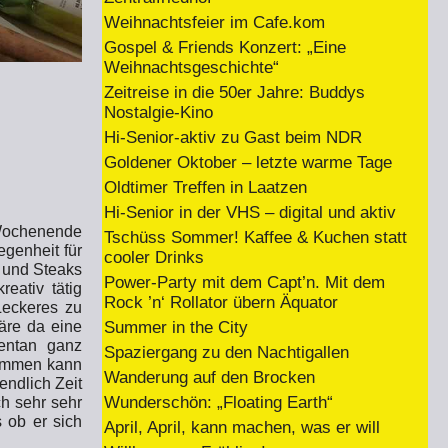
Weihnachtsfeier im Cafe.kom
Gospel & Friends Konzert: „Eine
Weihnachtsgeschichte“
Zeitreise in die 50er Jahre: Buddys
Nostalgie-Kino
Hi-Senior-aktiv zu Gast beim NDR
Goldener Oktober – letzte warme Tage
Oldtimer Treffen in Laatzen
Hi-Senior in der VHS – digital und aktiv
 Wochenende
Tschüss Sommer! Kaffee & Kuchen statt
genheit für
cooler Drinks
r und Steaks
Power-Party mit dem Capt’n. Mit dem
eativ tätig
Rock ’n‘ Rollator übern Äquator
Leckeres zu
Summer in the City
äre da eine
mentan ganz
Spaziergang zu den Nachtigallen
kommen kann
Wanderung auf den Brocken
endlich Zeit
Wunderschön: „Floating Earth“
ch sehr sehr
s ob er sich
April, April, kann machen, was er will