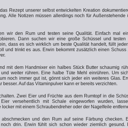
 das Rezept unserer selbst entwickelten Kreation dokumentiere
ung. Alle Notizen müssen allerdings noch für Außenstehende ü
nen wir den Rum und testen seine Qualität. Einfach mal ei
obieren. Dann suchen wir eine große Schüssel und testen
ein, dass es sich wirklich um beste Qualität handelt, füllt jede
oll und trinkt es aus. Erwin bekommt zusätzlich einen Schuss 
er.
nd mit dem Handmixer ein halbes Stück Butter schaumig rüh
 und weiter rühren. Eine halbe Tüte Mehl einrühren. Um sich
um noch immer gut ist, gönnt sich jeder ein weiteres Glas. Er
bar besser. Auf das Vitaminpulver kann er bereits verzichten.
chalten. Zwei Eier und Früchte aus dem Rumtopf in die Schüs
Eier versehentlich mit Schale eingeworfen wurden, lasse
locker mit einem Schraubendreher oder der Nagelfeile entfern
r abschmecken und den Rum auf seine Färbung checken. Ei
t noch drin. Erwin fühlt sich schon wieder ziemlich gesund.