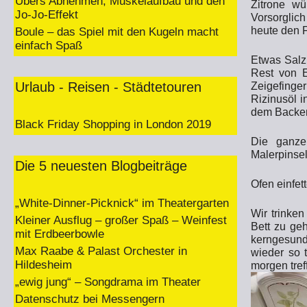
Übers Abnehmen, Muskelaufbau und den
Zitrone wü
Jo-Jo-Effekt
Vorsorglich
heute den F
Boule – das Spiel mit den Kugeln macht
einfach Spaß
Etwas Salz
Rest von E
Urlaub - Reisen - Städtetouren
Zeigefinge
Rizinusöl i
dem Backen 
Black Friday Shopping in London 2019
Die ganze
Malerpinsel
Die 5 neuesten Blogbeiträge
Ofen einfet
„White-Dinner-Picknick“ im Theatergarten
Wir trinke
Kleiner Ausflug – großer Spaß – Weinfest
Bett zu ge
mit Erdbeerbowle
kerngesund
Max Raabe & Palast Orchester in
wieder so t
Hildesheim
morgen tref
„ewig jung“ – Songdrama im Theater
Datenschutz bei Messengern