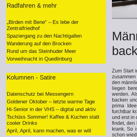
Radfahren & mehr
„Birden mit Bene“ – Es lebe der
Zentralfriedhof
Männ
Spaziergang zu den Nachtigallen
Wanderung auf den Brocken
bac
Rund um das Steinhuder Meer
Vorweihnacht in Quedlinburg
Zum Start 
Kolumnen - Satire
zusammen m
den männlic
liegen ber
Datenschutz bei Messengern
werden. Al
backen und
Goldener Oktober – letzte warme Tage
prima Ide
Hi-Senior in der VHS – digital und aktiv
furchtbar 
Tschüss Sommer! Kaffee & Kuchen statt
und erst in
cooler Drinks
findet, den
krank. So i
April, April, kann machen, was er will
schon wiede