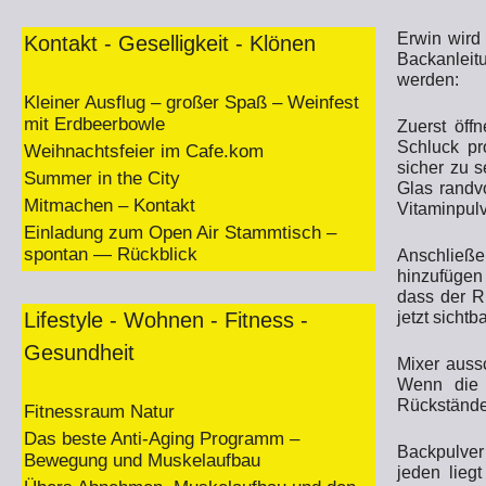
Erwin wird
Kontakt - Geselligkeit - Klönen
Backanleit
werden:
Kleiner Ausflug – großer Spaß – Weinfest
mit Erdbeerbowle
Zuerst öff
Schluck pr
Weihnachtsfeier im Cafe.kom
sicher zu s
Summer in the City
Glas randv
Mitmachen – Kontakt
Vitaminpulv
Einladung zum Open Air Stammtisch –
spontan — Rückblick
Anschließe
hinzufügen
dass der R
Lifestyle - Wohnen - Fitness -
jetzt sicht
Gesundheit
Mixer auss
Wenn die 
Rückstände 
Fitnessraum Natur
Das beste Anti-Aging Programm –
Backpulve
Bewegung und Muskelaufbau
jeden lieg