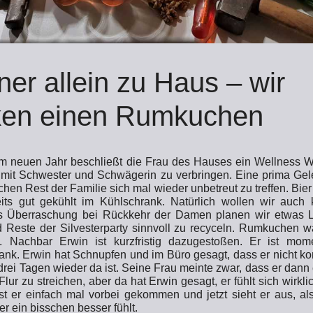
er allein zu Haus – wir
ken einen Rumkuchen
im neuen Jahr beschließt die Frau des Hauses ein Wellness
it Schwester und Schwägerin zu verbringen. Eine prima Gele
hen Rest der Familie sich mal wieder unbetreut zu treffen. Bie
eits gut gekühlt im Kühlschrank. Natürlich wollen wir auch kr
s Überraschung bei Rückkehr der Damen planen wir etwas 
 Reste der Silvesterparty sinnvoll zu recyceln. Rumkuchen w
e.
Nachbar Erwin ist kurzfristig dazugestoßen. Er ist mo
krank. Erwin hat Schnupfen und im Büro gesagt, dass er nicht 
 drei Tagen wieder da ist. Seine Frau meinte zwar, dass er dann 
 Flur zu streichen, aber da hat Erwin gesagt, er fühlt sich wirkli
st er einfach mal vorbei gekommen und jetzt sieht er aus, al
r ein bisschen besser fühlt.