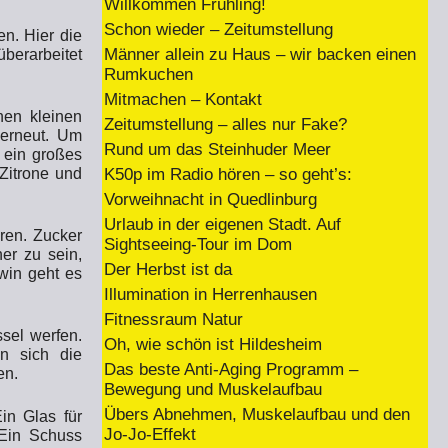
Willkommen Frühling!
Schon wieder – Zeitumstellung
n. Hier die
Männer allein zu Haus – wir backen einen
berarbeitet
Rumkuchen
Mitmachen – Kontakt
nen kleinen
Zeitumstellung – alles nur Fake?
 erneut. Um
Rund um das Steinhuder Meer
r ein großes
K50p im Radio hören – so geht’s:
Zitrone und
Vorweihnacht in Quedlinburg
Urlaub in der eigenen Stadt. Auf
ren. Zucker
Sightseeing-Tour im Dom
er zu sein,
Der Herbst ist da
win geht es
Illumination in Herrenhausen
Fitnessraum Natur
sel werfen.
Oh, wie schön ist Hildesheim
n sich die
Das beste Anti-Aging Programm –
en.
Bewegung und Muskelaufbau
Übers Abnehmen, Muskelaufbau und den
n Glas für
Jo-Jo-Effekt
 Ein Schuss