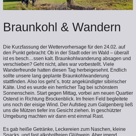
Braunkohl & Wandern
Die Kurzfassung der Wettervorhersage für den 24.02. auf
den Punkt gebracht: Ob in der Stadt oder im Wald – überall
ist es besch…ssen kalt. Braunkohlwanderung absagen und
verschieben? Geht nicht, alles war vorbestellt. Viele
Wanderfreunde hatten diesen Tag herbeigesehnt. Endlich
sollte unsere lang geplante Braunkohlwanderung
stattfinden. Also los geht`s, trotz angekündigter sibirischer
Kälte. Und es wurde ein herrlicher Tag bei schönstem
Sonnenschein.
Start gegen Mittag, vorbei am neuen Quartier
Ostend in Richtung Brockenblick. Im freien Feld begleitete
uns noch der eisige Wind. Der Aufstieg zum Galgenberg ließ
uns die Mützen tiefer ins Gesicht ziehen. In geschützter
Umgebung machten wir dann erst einmal Rast.
Es gab heiße Getränke, Leckereien zum Naschen, kleine
Snacks, und fast alkoholfreien Glühwein. Aber irgend